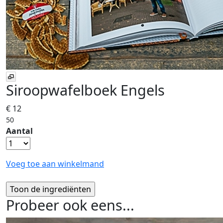
Siroopwafelboek Engels
€ 12
50
Aantal
Voeg toe aan winkelmand
Probeer ook eens...