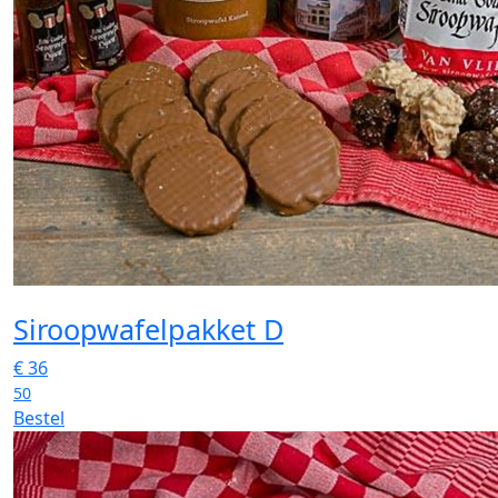
Siroopwafelpakket D
€
36
50
Bestel