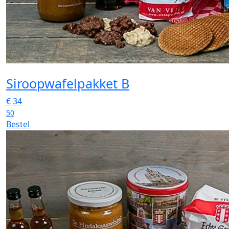
Siroopwafelpakket B
€
34
50
Bestel