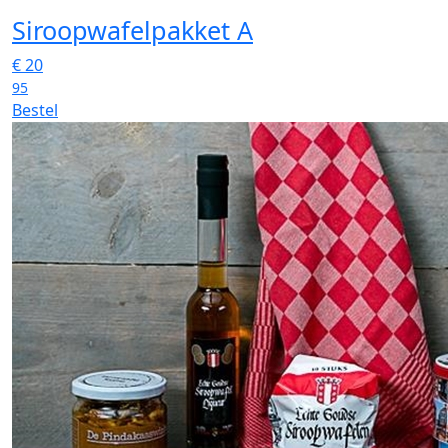
Siroopwafelpakket A
€
20
95
Bestel