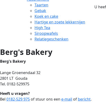
Taarten
U heef
Gebak
Koek en cake
Hartige en zoete lekkernijen
High Tea
Siroopwafels
Relatiegeschenken
Berg's Bakery
Berg's Bakery
Lange Groenendaal 32
2801 LT Gouda
Tel. 0182-529975
Heeft u vragen?
Bel
0182-529 975
of stuur ons een
e-mail
of
bericht
.