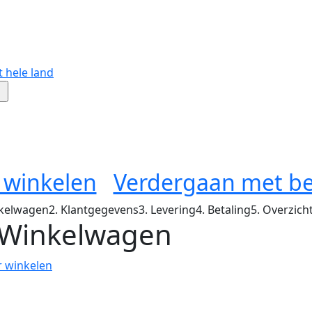
 hele land
 winkelen
Verdergaan met be
nkelwagen
2. Klantgegevens
3. Levering
4. Betaling
5. Overzich
 Winkelwagen
r winkelen