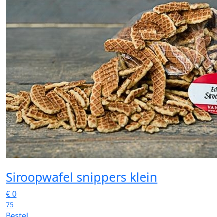
Siroopwafel snippers klein
€
0
75
Bestel