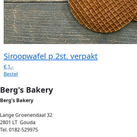
Siroopwafel p.2st. verpakt
€
1.-
Bestel
Berg's Bakery
Berg's Bakery
Lange Groenendaal 32
2801 LT Gouda
Tel. 0182-529975