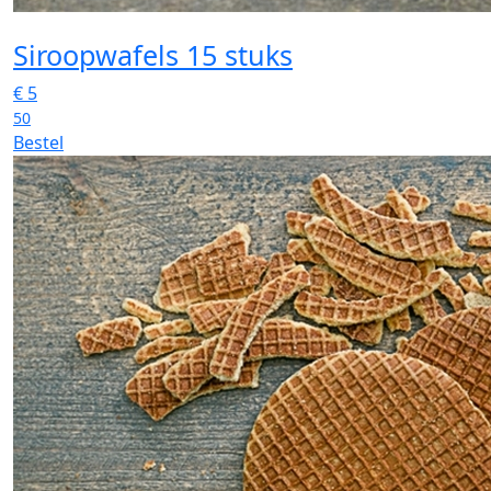
Siroopwafels 15 stuks
€
5
50
Bestel