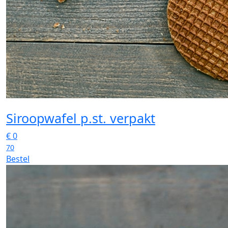
Siroopwafel p.st. verpakt
€
0
70
Bestel