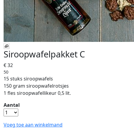
Siroopwafelpakket C
€ 32
50
15 stuks siroopwafels
150 gram siroopwafelrotsjes
1 fles siroopwafellikeur 0,5 lit.
Aantal
Voeg toe aan winkelmand