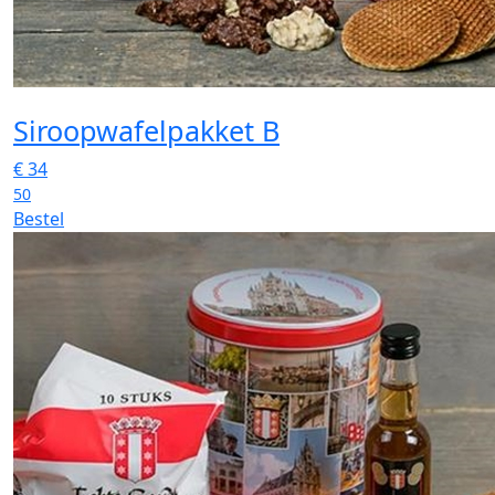
Siroopwafelpakket B
€
34
50
Bestel