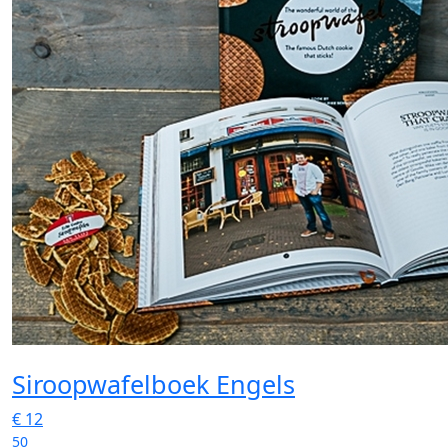
Siroopwafelboek Engels
€
12
50