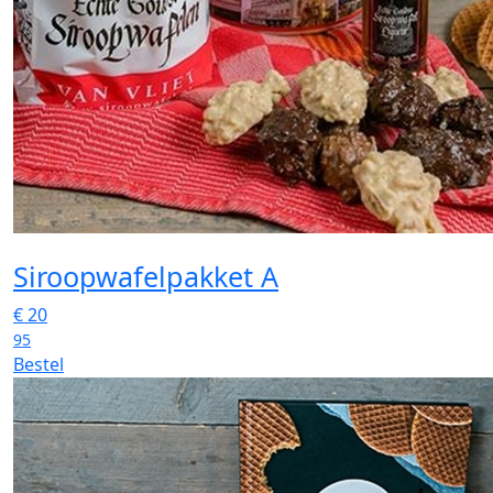
Siroopwafelpakket A
€
20
95
Bestel